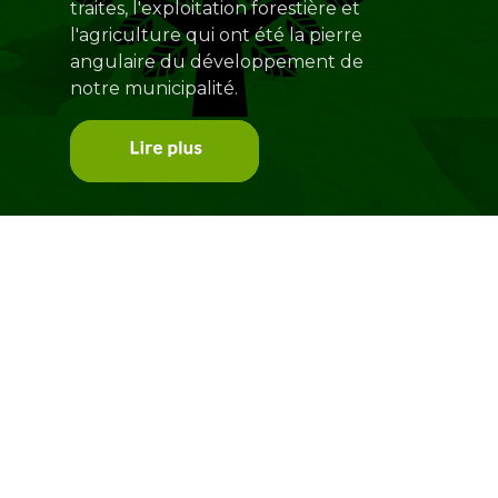
traites, l'exploitation forestière et
l'agriculture qui ont été la pierre
angulaire du développement de
notre municipalité.