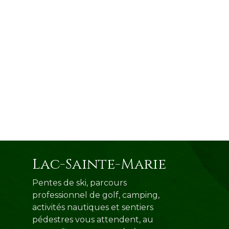
Lac-Sainte-Marie
Pentes de ski, parcours
professionnel de golf, camping,
activités nautiques et sentiers
pédestres vous attendent, au